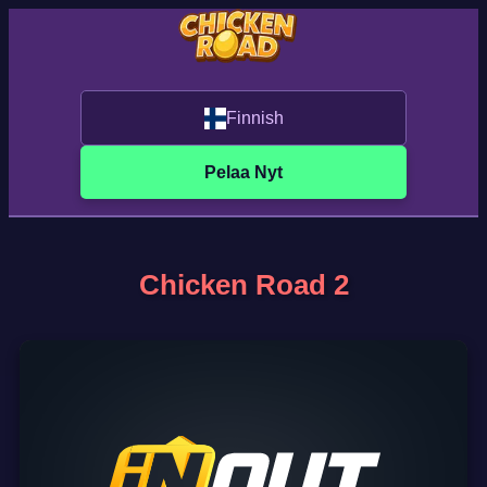
Finnish
Pelaa Nyt
Chicken Road 2