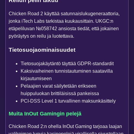
Reilun pelin takuu
Chicken Road 2 käyttää satunnaislukugeneraattoria,
jonka iTech Labs tarkistaa kuukausittain. UKGC:n
etäpeliluvan №058742 ansiosta tiedät, että jokainen
pyöräytys on reilu ja luotettava.
Tietosuojaominaisuudet
Tietosuojakäytäntö täyttää GDPR-standardit
Kaksivaiheinen tunnistautuminen saatavilla
kirjautumiseen
Pelaajien varat säilytetään erikseen
huippuluokan brittiläisissä pankeissa
PCI-DSS Level 1 turvallinen maksunkäsittely
Muita InOut Gamingin pelejä
Chicken Road 2:n ohella InOut Gaming tarjoaa laajan
valikoiman luovia kasinopelejä virallisella sivustollaan.