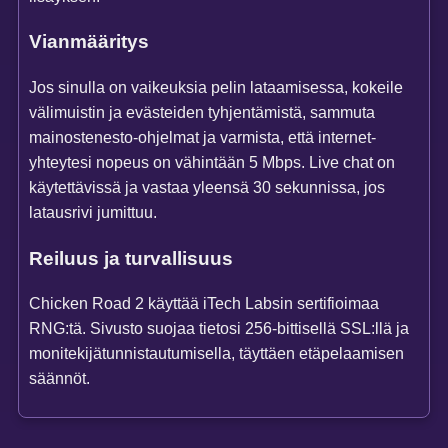
Vianmääritys
Jos sinulla on vaikeuksia pelin lataamisessa, kokeile
välimuistin ja evästeiden tyhjentämistä, sammuta
mainostenesto-ohjelmat ja varmista, että internet-
yhteytesi nopeus on vähintään 5 Mbps. Live chat on
käytettävissä ja vastaa yleensä 30 sekunnissa, jos
latausrivi jumittuu.
Reiluus ja turvallisuus
Chicken Road 2 käyttää iTech Labsin sertifioimaa
RNG:tä. Sivusto suojaa tietosi 256-bittisellä SSL:llä ja
monitekijätunnistautumisella, täyttäen etäpelaamisen
säännöt.