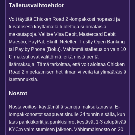
Talletusvaihtoehdot
Voit täyttää Chicken Road 2 -lompakkosi nopeasti ja
turvallisesti käyttämällä luotettuja suomalaisia
maksutapoja. Valitse Visa Debit, Mastercard Debit,
Maestro, PayPal, Skrill, Neteller, Trustly Open Banking
tai Pay by Phone (Boku). Vähimmäistalletus on vain 10
€, maksut ovat välittömiä, eikä niistä peritä
lisämaksuja. Tämä tarkoittaa, että voit aloittaa Chicken
Road 2:n pelaamisen heti ilman viiveitä tai ylimääräisiä
kustannuksia.
Nostot
Nosta voittosi käyttämällä samoja maksukanavia. E-
lompakkonostot saapuvat sinulle 24 tunnin sisällä, kun
taas pankkikortit ja pankkisiirrot kestävät 1-3 arkipäivää
KYC:n valmistumisen jälkeen. Vähimmäisnosto on 20