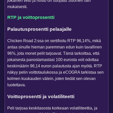
jokainen veto ja nosto on suojattu Suomen lain
mukaisesti.
RTP ja voittoprosentti
Palautusprosentti pelaajalle
Chicken Road 2:ssa on sertifioitu RTP 96,14%, mikä
antaa sinulle hieman paremman edun kuin tavallinen
96%, jota monet pelit tarjoavat. Tämä tarkoittaa, että
jokaisesta panostamastasi 100 eurosta voit odottaa
keskimäärin 96,14 euron palautusta ajan myötä. RTP
näkyy pelin voittotaulukossa ja eCOGRA tarkistaa sen
kolmen kuukauden välein, joten tiedät sen olevan
luotettava.
Voittoprosentti ja volatiliteetti
Peli tarjoaa keskitasosta korkeaan volatiliteettia, ja