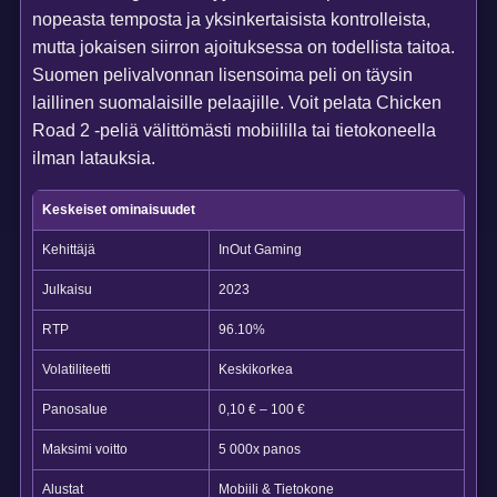
nopeasta temposta ja yksinkertaisista kontrolleista,
mutta jokaisen siirron ajoituksessa on todellista taitoa.
Suomen pelivalvonnan lisensoima peli on täysin
laillinen suomalaisille pelaajille. Voit pelata Chicken
Road 2 -peliä välittömästi mobiililla tai tietokoneella
ilman latauksia.
Keskeiset ominaisuudet
Kehittäjä
InOut Gaming
Julkaisu
2023
RTP
96.10%
Volatiliteetti
Keskikorkea
Panosalue
0,10 € – 100 €
Maksimi voitto
5 000x panos
Alustat
Mobiili & Tietokone