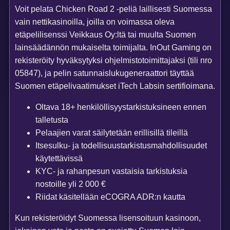
Voit pelata Chicken Road 2 -peliä laillisesti Suomessa
vain nettikasinoilla, joilla on voimassa oleva
etäpelilisenssi Veikkaus Oy:ltä tai muulta Suomen
lainsäädännön mukaiselta toimijalta. InOut Gaming on
rekisteröity hyväksytyksi ohjelmistotoimittajaksi (tili nro
05847), ja pelin satunnaislukugeneraattori täyttää
Suomen etäpelivaatimukset iTech Labsin sertifioimana.
Oltava 18+ henkilöllisyystarkistuksineen ennen
talletusta
Pelaajien varat säilytetään erillisillä tileillä
Itsesulku- ja todellisuustarkistusmahdollisuudet
käytettävissä
KYC- ja rahanpesun vastaisia tarkistuksia
nostoille yli 2 000 €
Riidat käsitellään eCOGRA ADR:n kautta
Kun rekisteröidyt Suomessa lisensoituun kasinoon,