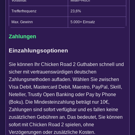
Volatilität
Mittel–Hoch
Trefferfrequenz
23,6%
Max. Gewinn
5.000× Einsatz
Zahlungen
Einzahlungsoptionen
Sie können Ihr Chicken Road 2 Guthaben schnell und
sicher mit vertrauenswürdigen deutschen
Zahlungsmethoden aufladen. Wählen Sie zwischen
Visa Debit, Mastercard Debit, Maestro, PayPal, Skrill,
Neteller, Trustly Open Banking oder Pay by Phone
(Boku). Die Mindesteinzahlung beträgt nur 10€,
Zahlungen sind sofort verfügbar und es fallen keine
zusätzlichen Gebühren an. Das bedeutet, Sie können
sofort mit Chicken Road 2 spielen, ohne
Verzögerungen oder zusätzliche Kosten.