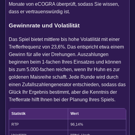
Monate von eCOGRA überprüft, sodass Sie wissen,
dass er vertrauenswürdig ist.
Gewinnrate und Volatilität
Das Spiel bietet mittlere bis hohe Volatilität mit einer
Trefferfrequenz von 23,6%. Das entspricht etwa einem
Gewinn für alle vier Drehungen. Auszahlungen
beginnen beim 1-fachen Ihres Einsatzes und können
bis zum 5.000-fachen reichen, wenn Ihr Huhn es zur
goldenen Maisreihe schafft. Jede Runde wird durch
einen Zufallszahlengenerator entschieden, sodass das
Glück Ihr Ergebnis bestimmt, aber die Kenntnis der
Trefferrate hilft Ihnen bei der Planung Ihres Spiels.
Statistik
Wert
RTP
96,14%