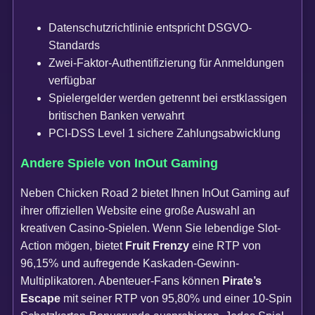
Datenschutzrichtlinie entspricht DSGVO-
Standards
Zwei-Faktor-Authentifizierung für Anmeldungen
verfügbar
Spielergelder werden getrennt bei erstklassigen
britischen Banken verwahrt
PCI-DSS Level 1 sichere Zahlungsabwicklung
Andere Spiele von InOut Gaming
Neben Chicken Road 2 bietet Ihnen InOut Gaming auf
ihrer offiziellen Website eine große Auswahl an
kreativen Casino-Spielen. Wenn Sie lebendige Slot-
Action mögen, bietet
Fruit Frenzy
eine RTP von
96,15% und aufregende Kaskaden-Gewinn-
Multiplikatoren. Abenteuer-Fans können
Pirate’s
Escape
mit seiner RTP von 95,80% und einer 10-Spin