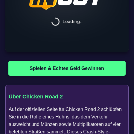
Spielen & Echtes Geld Gewinnen
Über Chicken Road 2
Auf der offiziellen Seite für Chicken Road 2 schlüpfen
Sie in die Rolle eines Huhns, das dem Verkehr
ausweicht und Münzen sowie Multiplikatoren auf vier
belebten Straßen sammelt. Dieses Crash-Style-