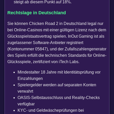
steigt ab diesem Punkt auf 18%.
Rechtslage in Deutschland
Sie können Chicken Road 2 in Deutschland legal nur
bei Online-Casinos mit einer gültigen Lizenz nach dem
Glücksspielstaatsvertrag spielen. InOut Gaming ist als
zugelassener Software-Anbieter registriert
(Kontonummer 05847), und der Zufallszahlengenerator
des Spiels erfüllt die technischen Standards für Online-
Glücksspiele, zertifiziert von iTech Labs.
Mindestalter 18 Jahre mit Identitätsprüfung vor
Einzahlungen
Spielergelder werden auf separaten Konten
verwahrt
OASIS-Selbstausschluss und Reality-Checks
verfügbar
KYC- und Geldwäscheprüfungen bei